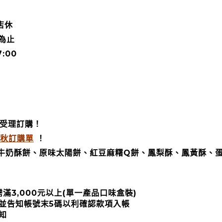
 店休
為止
:00
始受理訂購！
秋訂購單
！
牛奶酥餅、原味太陽餅、紅豆麻糬Q餅、鳳梨酥、鳳黃酥、蛋
低消需滿3,000元以上(單一產品口味盒裝)
，並告知帳號末5碼以利確認款項入帳
知