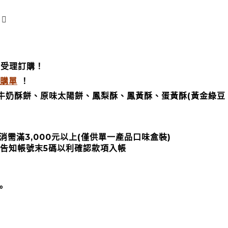
始受理訂購！
購單
！
牛奶酥餅、原味太陽餅、鳳梨酥、鳳黃酥、蛋黃酥(黃金綠豆
單低消需滿3,000元以上(僅供單一產品口味盒裝)
告知帳號末5碼以利確認款項入帳
。