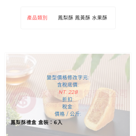
產品類別
鳳梨酥 鳳黃酥 水果酥
變型價格修改字元:
含稅底價:
NT. 228
折扣:
稅金:
價格 / 公斤:
鳳梨酥禮盒 盒裝：6入