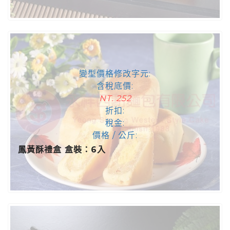
變型價格修改字元:
含稅底價:
NT. 252
折扣:
稅金:
價格 / 公斤:
鳳黃酥禮盒 盒裝：6入