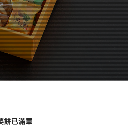
老婆餅已滿單