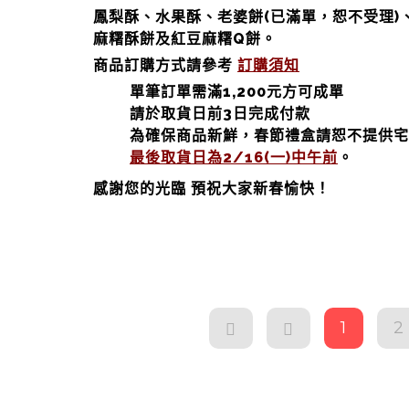
鳳梨酥、水果酥、老婆餅(已滿單，恕不受理)
麻糬酥餅及紅豆麻糬Q餅。
商品訂購方式請參考
訂購須知
單筆訂單需滿1,200元方可成單
請於取貨日前3日完成付款
為確保商品新鮮，春節禮盒請恕不提供宅
最後取貨日為2/16(一)中午前
。
感謝您的光臨 預祝大家新春愉快！
1
2