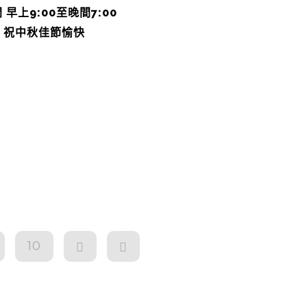
 早上9:00至晚間7:00
 祝中秋佳節愉快
10