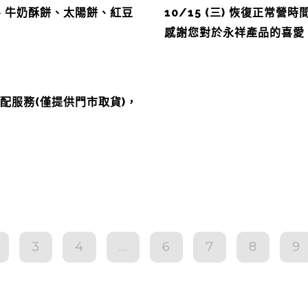
、牛奶酥餅、太陽餅、紅豆
10/15 (三) 恢復正常營時間
感謝您對於永祥產品的喜愛
配服務(僅提供門市取貨)，
3
4
...
6
7
8
9