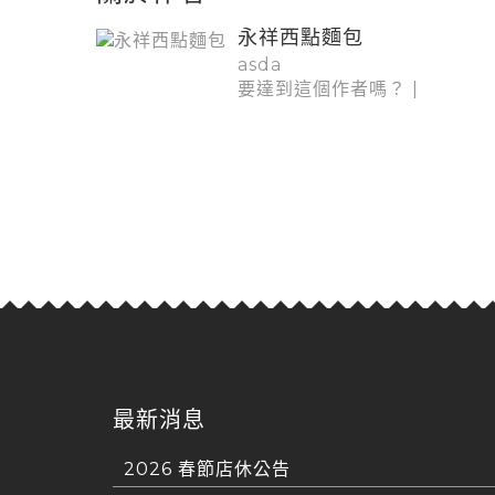
永祥西點麵包
asda
要達到這個作者嗎？
|
最新消息
2026 春節店休公告