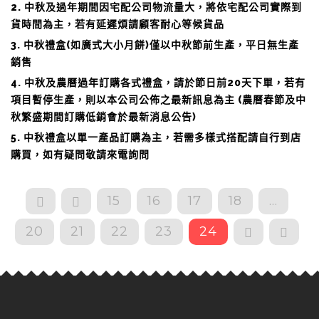
2. 中秋及過年期間因宅配公司物流量大，將依宅配公司實際到
貨時間為主，若有延遲煩請顧客耐心等候貨品
3. 中秋禮盒(如廣式大小月餅)僅以中秋節前生產，平日無生產
銷售
4. 中秋及農曆過年訂購各式禮盒，請於節日前20天下單，若有
項目暫停生產，則以本公司公佈之最新訊息為主 (
農曆春節及中
秋繁盛期間訂購低銷會於最新消息公告)
5. 中秋禮盒以單一產品訂購為主，若需多樣式搭配請自行到店
購買，如有疑問敬請來電詢問
15
16
17
18
...
20
21
22
23
24