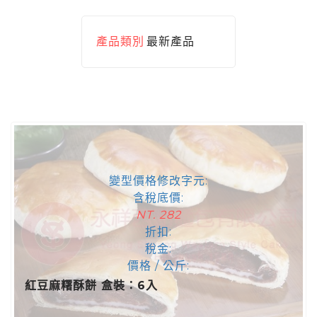
產品類別
最新產品
變型價格修改字元:
含稅底價:
NT. 282
折扣:
稅金:
價格 / 公斤:
紅豆麻糬酥餅 盒裝：6入