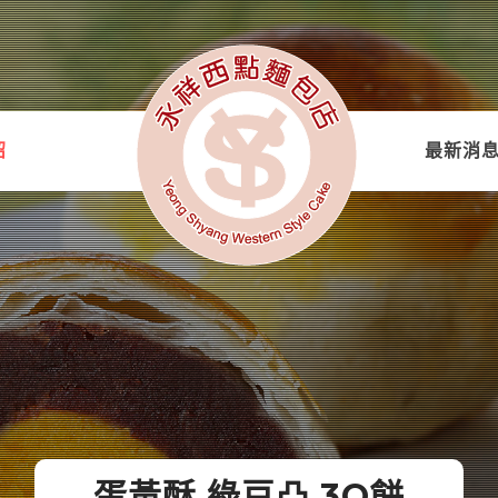
紹
最新消
蛋黃酥 綠豆凸 3Q餅