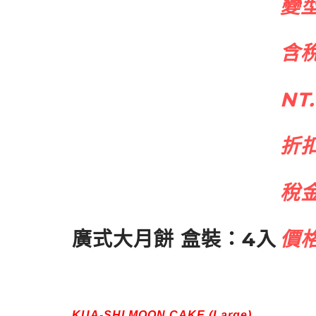
變
含
NT.
折
稅
廣式大月餅 盒裝：4入
價格
KUA-SHI MOON CAKE (Large)