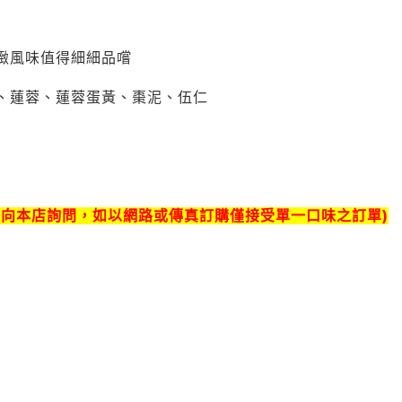
緻風味值得細細品嚐
、蓮蓉、蓮蓉蛋黃、棗泥、伍仁
市向本店詢問，如以網路或傳真訂購僅接受單一口味之訂單)