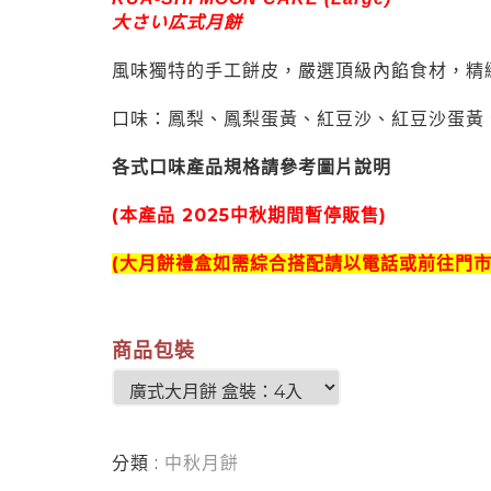
大さい広式月餅
風味獨特的手工餅皮，嚴選頂級內餡食材，精
口味：鳳梨、鳳梨蛋黃、紅豆沙、紅豆沙蛋黃
各式口味產品規格請參考圖片說明
(本產品 2025中秋期間暫停販售)
(大月餅禮盒如需綜合搭配請以電話或前往門
商品包裝
分類 :
中秋月餅