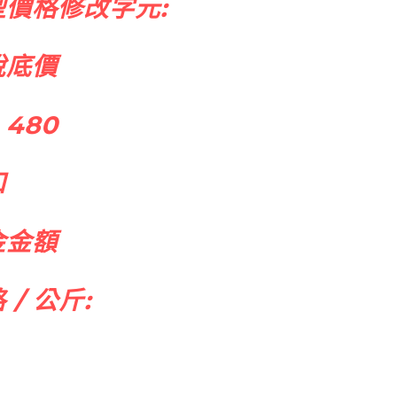
型價格修改字元:
稅底價
 480
扣
金金額
 / 公斤: