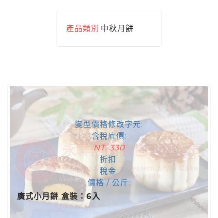
產品類別
中秋月餅
變型價格修改字元:
含稅底價:
NT. 330
折扣:
稅金:
價格 / 公斤:
廣式小月餅 盒裝：6入