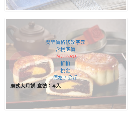
變型價格修改字元:
含稅底價:
NT. 480
折扣:
稅金:
價格 / 公斤:
廣式大月餅 盒裝：4入