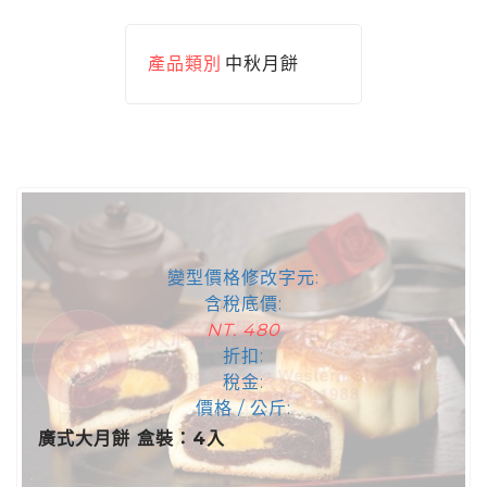
產品類別
中秋月餅
變型價格修改字元:
含稅底價:
NT. 480
折扣:
稅金:
價格 / 公斤:
廣式大月餅 盒裝：4入