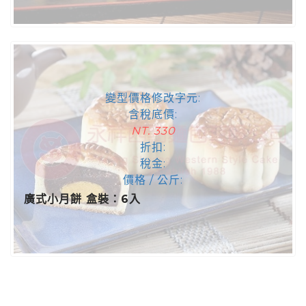
變型價格修改字元:
含稅底價:
NT. 330
折扣:
稅金:
價格 / 公斤:
廣式小月餅 盒裝：6入